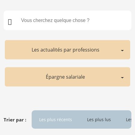
Les actualités par professions
Épargne salariale
Trier par :
Les plus récents
Les plus lus
Les 