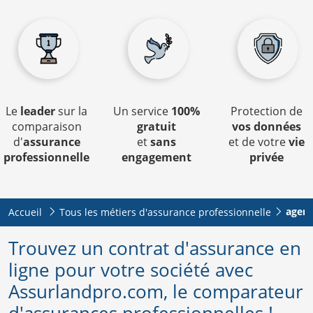
Le
leader
sur la
Un service
100%
Protection de
comparaison
gratuit
vos données
d'
assurance
et
sans
et de votre
vie
professionnelle
engagement
privée
agenc
Accueil
Tous les métiers d'assurance professionnelle
Trouvez un contrat d'assurance en
ligne pour votre société avec
Assurlandpro.com, le comparateur