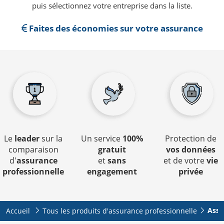
puis sélectionnez votre entreprise dans la liste.
Faites des économies sur votre assurance
Le
leader
sur la
Un service
100%
Protection de
comparaison
gratuit
vos données
d'
assurance
et
sans
et de votre
vie
professionnelle
engagement
privée
Assu
Accueil
Tous les produits d'assurance professionnelle