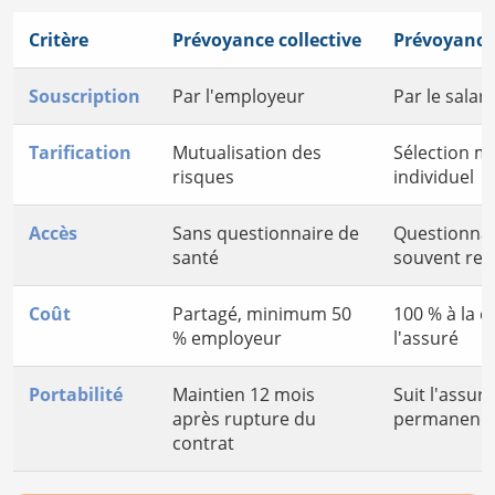
Critère
Prévoyance collective
Prévoyance 
Souscription
Par l'employeur
Par le salar
Tarification
Mutualisation des
Sélection mé
risques
individuel
Accès
Sans questionnaire de
Questionnai
santé
souvent req
Coût
Partagé, minimum 50
100 % à la 
% employeur
l'assuré
Portabilité
Maintien 12 mois
Suit l'assur
après rupture du
permanenc
contrat