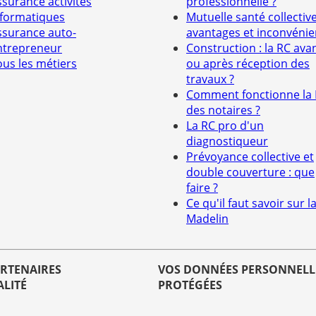
ssurance activités
professionnelle ?
nformatiques
Mutuelle santé collective
ssurance auto-
avantages et inconvénie
ntrepreneur
Construction : la RC ava
ous les métiers
ou après réception des
travaux ?
Comment fonctionne la
des notaires ?
La RC pro d'un
diagnostiqueur
Prévoyance collective et
double couverture : que
faire ?
Ce qu'il faut savoir sur la
Madelin
ARTENAIRES
VOS DONNÉES PERSONNELL
ALITÉ
PROTÉGÉES