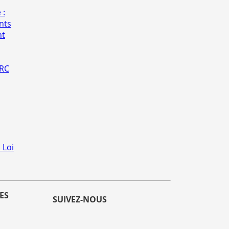
 :
nts
nt
 RC
 Loi
ES
SUIVEZ-NOUS