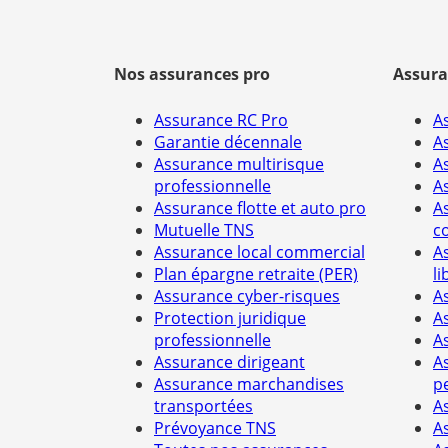
Nos assurances pro
Assura
Assurance RC Pro
A
Garantie décennale
A
Assurance multirisque
A
professionnelle
A
Assurance flotte et auto pro
A
Mutuelle TNS
c
Assurance local commercial
A
Plan épargne retraite (PER)
li
Assurance cyber-risques
A
Protection juridique
A
professionnelle
A
Assurance dirigeant
A
Assurance marchandises
p
transportées
A
Prévoyance TNS
A