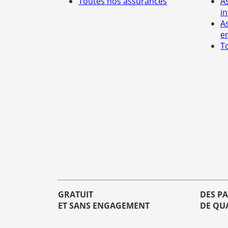
Toutes nos assurances
A
i
A
e
T
GRATUIT
DES P
ET SANS ENGAGEMENT
DE QU