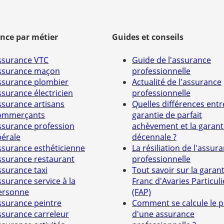
nce par métier
Guides et conseils
ssurance VTC
Guide de l'assurance
ssurance maçon
professionnelle
ssurance plombier
Actualité de l'assurance
ssurance électricien
professionnelle
ssurance artisans
Quelles différences entr
ommerçants
garantie de parfait
ssurance profession
achèvement et la garant
bérale
décennale ?
ssurance esthéticienne
La résiliation de l'assur
ssurance restaurant
professionnelle
ssurance taxi
Tout savoir sur la garant
ssurance service à la
Franc d'Avaries Particuli
ersonne
(FAP)
ssurance peintre
Comment se calcule le p
ssurance carreleur
d'une assurance