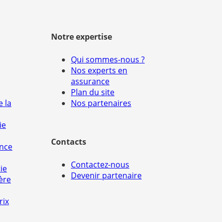
Notre expertise
Qui sommes-nous ?
Nos experts en
assurance
Plan du site
e la
Nos partenaires
ie
Contacts
ance
Contactez-nous
ie
Devenir partenaire
ère
rix