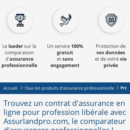
Le
leader
sur la
Un service
100%
Protection de
comparaison
gratuit
vos données
d'
assurance
et
sans
et de votre
vie
professionnelle
engagement
privée
Prof
Accueil
Tous les produits d'assurance professionnelle
Trouvez un contrat d'assurance en
ligne pour profession libérale avec
Assurlandpro.com, le comparateur