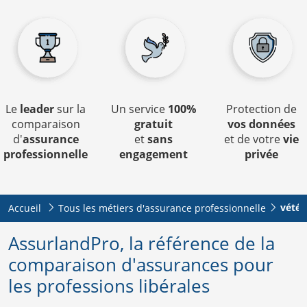
Le
leader
sur la
Un service
100%
Protection de
comparaison
gratuit
vos données
d'
assurance
et
sans
et de votre
vie
professionnelle
engagement
privée
vétér
Accueil
Tous les métiers d'assurance professionnelle
AssurlandPro, la référence de la
comparaison d'assurances pour
les professions libérales