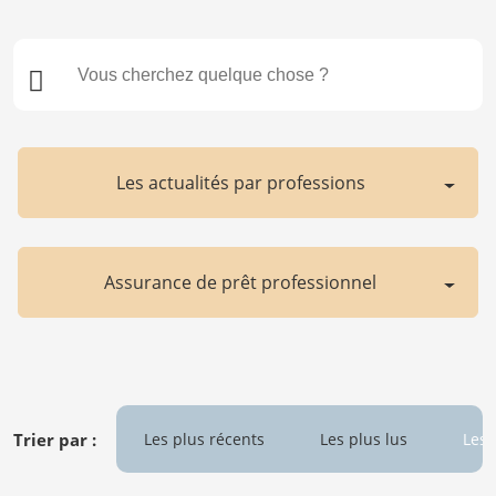
Les actualités par professions
Assurance de prêt professionnel
Trier par :
Les plus récents
Les plus lus
Les 