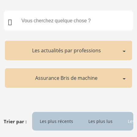
Les actualités par professions
Assurance Bris de machine
Trier par :
Les plus récents
Les plus lus
Les 