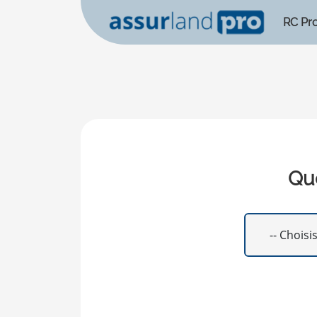
RC Pr
Que