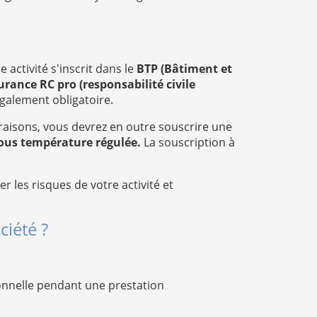
 activité s'inscrit dans le
BTP (Bâtiment et
urance RC pro (responsabilité civile
également obligatoire.
vraisons, vous devrez en outre souscrire une
ous température régulée.
La souscription à
r les risques de votre activité et
ciété ?
ionnelle pendant une prestation