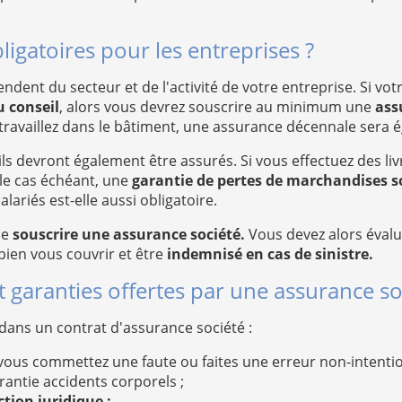
ligatoires pour les entreprises ?
dent du secteur et de l'activité de votre entreprise. Si votre
u conseil
, alors vous devrez souscrire au minimum une
ass
travaillez dans le bâtiment, une assurance décennale sera 
ils devront également être assurés. Si vous effectuez des li
 le cas échéant, une
garantie de pertes de marchandises s
ariés est-elle aussi obligatoire.
de
souscrire une assurance société.
Vous devez alors évalue
bien vous couvrir et être
indemnisé en cas de sinistre.
t garanties offertes par une assurance so
 dans un contrat d'assurance société :
 si vous commettez une faute ou faites une erreur non-intent
rantie accidents corporels ;
tion juridique ;