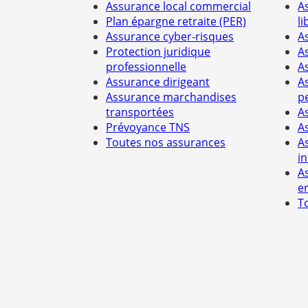
Assurance local commercial
A
Plan épargne retraite (PER)
li
Assurance cyber-risques
A
Protection juridique
A
professionnelle
A
Assurance dirigeant
A
Assurance marchandises
p
transportées
A
Prévoyance TNS
A
Toutes nos assurances
A
i
A
e
T