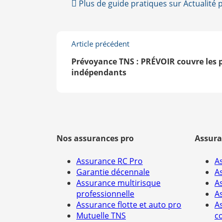
Plus de guide pratiques sur Actualité 
Prévoyance TNS : APRIL dévoile son Par
Découvrez les contrats prévoyance indiv
Article précédent
Solly Azar dévoile l'offre « Prévoyance T
Prévoyance TNS : PRÉVOIR couvre les 
indépendants
Une nouvelle offre prévoyance individuel
Prévoyance individuelle : PRÉVOIR dévoil
Nos assurances pro
Assura
Assurance RC Pro
A
Garantie décennale
A
Assurance multirisque
A
professionnelle
A
Assurance flotte et auto pro
A
Mutuelle TNS
c