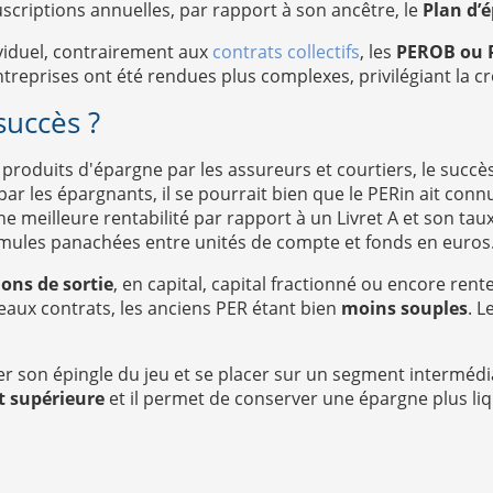
scriptions annuelles, par rapport à son ancêtre, le
Plan d’é
ividuel, contrairement aux
contrats collectifs
, les
PEROB ou 
treprises ont été rendues plus complexes, privilégiant la c
succès ?
produits d'épargne par les assureurs et courtiers, le succ
par les épargnants, il se pourrait bien que le PERin ait conn
ne meilleure rentabilité par rapport à un Livret A et son taux
mules panachées entre unités de compte et fonds en euros
ions de sortie
, en capital, capital fractionné ou encore rent
eaux contrats, les anciens PER étant bien
moins souples
. L
rer son épingle du jeu et se placer sur un segment intermédia
st supérieure
et il permet de conserver une épargne plus liq