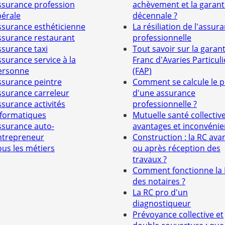
ssurance profession
achèvement et la garant
bérale
décennale ?
ssurance esthéticienne
La résiliation de l'assur
ssurance restaurant
professionnelle
ssurance taxi
Tout savoir sur la garant
ssurance service à la
Franc d'Avaries Particuli
ersonne
(FAP)
ssurance peintre
Comment se calcule le p
ssurance carreleur
d'une assurance
ssurance activités
professionnelle ?
nformatiques
Mutuelle santé collective
ssurance auto-
avantages et inconvénie
ntrepreneur
Construction : la RC ava
ous les métiers
ou après réception des
travaux ?
Comment fonctionne la
des notaires ?
La RC pro d'un
diagnostiqueur
Prévoyance collective et