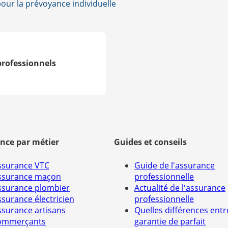
pour la prévoyance individuelle
cours Online Prévoyance
iduelle de France Mutuelle
NS »
professionnels
le pour les travailleurs non-salariés
e ses chiffres 2016
nce par métier
Guides et conseils
ssurance VTC
Guide de l'assurance
ssurance maçon
professionnelle
ssurance plombier
Actualité de l'assurance
ssurance électricien
professionnelle
ssurance artisans
Quelles différences entr
ommerçants
garantie de parfait