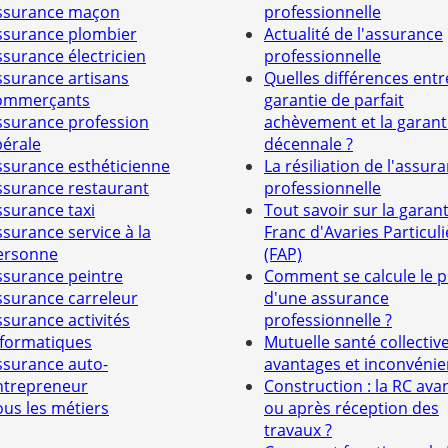
ssurance maçon
professionnelle
ssurance plombier
Actualité de l'assurance
ssurance électricien
professionnelle
ssurance artisans
Quelles différences entr
ommerçants
garantie de parfait
ssurance profession
achèvement et la garant
bérale
décennale ?
ssurance esthéticienne
La résiliation de l'assur
ssurance restaurant
professionnelle
ssurance taxi
Tout savoir sur la garant
ssurance service à la
Franc d'Avaries Particuli
ersonne
(FAP)
ssurance peintre
Comment se calcule le p
ssurance carreleur
d'une assurance
ssurance activités
professionnelle ?
nformatiques
Mutuelle santé collective
ssurance auto-
avantages et inconvénie
ntrepreneur
Construction : la RC ava
ous les métiers
ou après réception des
travaux ?