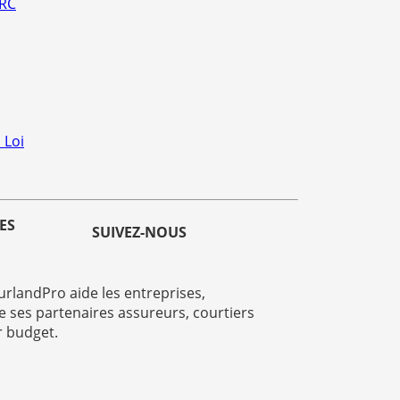
 RC
 Loi
ES
SUIVEZ-NOUS
rlandPro aide les entreprises,
e ses partenaires assureurs, courtiers
r budget.