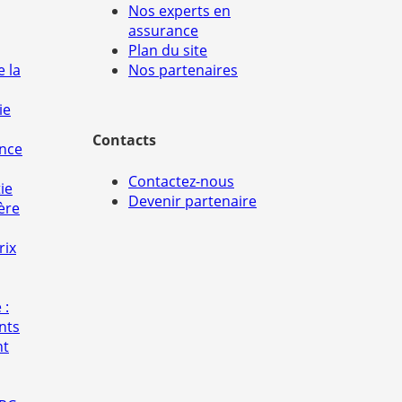
Nos experts en
assurance
Plan du site
e la
Nos partenaires
ie
Contacts
ance
Contactez-nous
ie
Devenir partenaire
ère
rix
 :
nts
nt