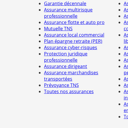
Garantie décennale
A
Assurance multirisque
A
professionnelle
A
Assurance flotte et auto pro
A
Mutuelle TNS
c
Assurance local commercial
A
Plan épargne retraite (PER)
li
Assurance cyber-risques
A
Protection juridique
A
professionnelle
A
Assurance dirigeant
A
Assurance marchandises
p
transportées
A
Prévoyance TNS
A
Toutes nos assurances
A
i
A
e
T