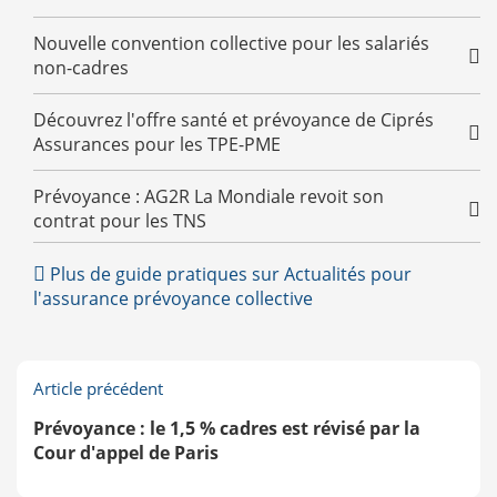
Nouvelle convention collective pour les salariés
non-cadres
Découvrez l'offre santé et prévoyance de Ciprés
Assurances pour les TPE-PME
Prévoyance : AG2R La Mondiale revoit son
contrat pour les TNS
Découvrez l'observatoire en ligne du CTIP
Plus de guide pratiques sur Actualités pour
l'assurance prévoyance collective
Prévoyance : le Sénat dit non au retour des
clauses de désignation
Article précédent
Prévoyance collective : le retour des clauses de
désignation ?
Prévoyance : le 1,5 % cadres est révisé par la
Cour d'appel de Paris
TNS : MFPrévoyance propose « MFPro