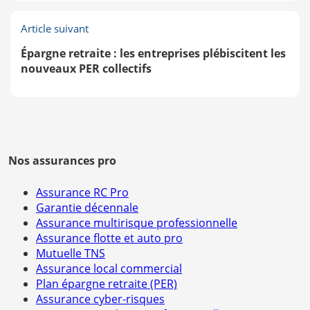
Prévoyance »
Article suivant
Prévoyance : découvrez l'offre Quatrem pour les
travailleurs non-salariés
Épargne retraite : les entreprises plébiscitent les
nouveaux PER collectifs
Nos assurances pro
Assurance RC Pro
Garantie décennale
Assurance multirisque professionnelle
Assurance flotte et auto pro
Mutuelle TNS
Assurance local commercial
Plan épargne retraite (PER)
Assurance cyber-risques