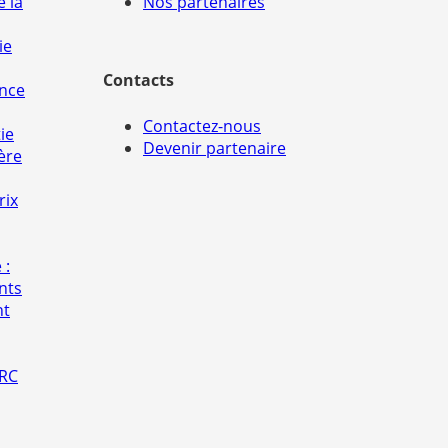
e la
Nos partenaires
ie
Contacts
ance
Contactez-nous
ie
Devenir partenaire
ère
rix
 :
nts
nt
 RC