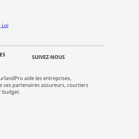
 Loi
ES
SUIVEZ-NOUS
rlandPro aide les entreprises,
e ses partenaires assureurs, courtiers
r budget.