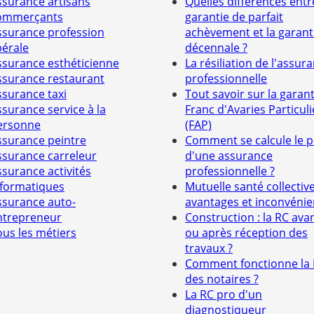
ssurance artisans
Quelles différences entr
ommerçants
garantie de parfait
ssurance profession
achèvement et la garant
bérale
décennale ?
ssurance esthéticienne
La résiliation de l'assur
ssurance restaurant
professionnelle
ssurance taxi
Tout savoir sur la garant
ssurance service à la
Franc d'Avaries Particuli
ersonne
(FAP)
ssurance peintre
Comment se calcule le p
ssurance carreleur
d'une assurance
ssurance activités
professionnelle ?
nformatiques
Mutuelle santé collective
ssurance auto-
avantages et inconvénie
ntrepreneur
Construction : la RC ava
ous les métiers
ou après réception des
travaux ?
Comment fonctionne la
des notaires ?
La RC pro d'un
diagnostiqueur