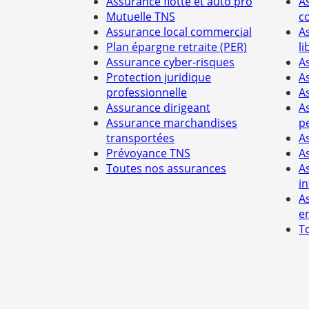
Assurance flotte et auto pro
A
Mutuelle TNS
c
Assurance local commercial
A
Plan épargne retraite (PER)
li
Assurance cyber-risques
A
Protection juridique
A
professionnelle
A
Assurance dirigeant
A
Assurance marchandises
p
transportées
A
Prévoyance TNS
A
Toutes nos assurances
A
i
A
e
T