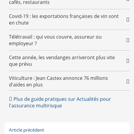
cafés, restaurants
Covid-19 : les exportations françaises de vin sont
en chute
Télétravail : qui vous couvre, assureur ou
employeur ?
Cette année, les vendanges arriveront plus vite
que prévu
Viticulture : Jean Castex annonce 76 millions
d'aides en plus
Crédit Mutuel et CIC verseront 200 millions aux
Plus de guide pratiques sur Actualités pour
professionnels
l'assurance multirisque
Article précédent