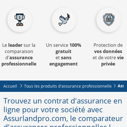
Le
leader
sur la
Un service
100%
Protection de
comparaison
gratuit
vos données
d'
assurance
et
sans
et de votre
vie
professionnelle
engagement
privée
Assu
Accueil
Tous les produits d'assurance professionnelle
Trouvez un contrat d'assurance en
ligne pour votre société avec
Assurlandpro.com, le comparateur