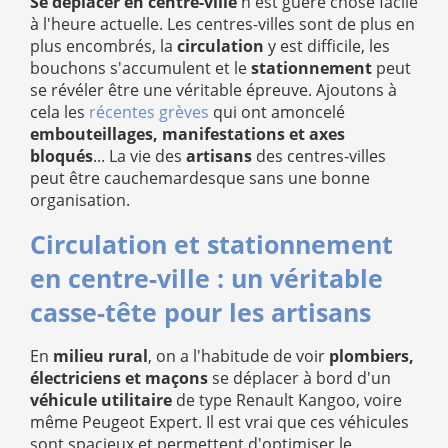
Se déplacer en centre-ville
n'est guère chose facile
à l'heure actuelle. Les centres-villes sont de plus en
plus encombrés, la
circulation
y est difficile, les
bouchons s'accumulent et le
stationnement
peut
se révéler être une véritable épreuve. Ajoutons à
cela les
récentes grèves
qui ont amoncelé
embouteillages, manifestations et axes
bloqués
... La vie des
artisans
des centres-villes
peut être cauchemardesque sans une bonne
organisation.
Circulation et stationnement
en centre-ville : un véritable
casse-tête pour les artisans
En
milieu rural
, on a l'habitude de voir
plombiers,
électriciens et maçons
se déplacer à bord d'un
véhicule utilitaire
de type Renault Kangoo, voire
même Peugeot Expert. Il est vrai que ces véhicules
sont spacieux et permettent d'optimiser le