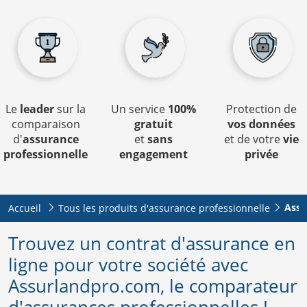
Le
leader
sur la
Un service
100%
Protection de
comparaison
gratuit
vos données
d'
assurance
et
sans
et de votre
vie
professionnelle
engagement
privée
Assu
Accueil
Tous les produits d'assurance professionnelle
Trouvez un contrat d'assurance en
ligne pour votre société avec
Assurlandpro.com, le comparateur