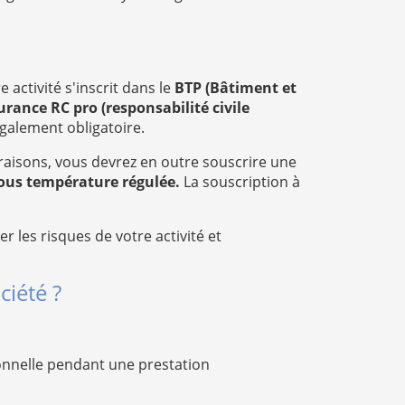
 activité s'inscrit dans le
BTP (Bâtiment et
urance RC pro (responsabilité civile
également obligatoire.
vraisons, vous devrez en outre souscrire une
ous température régulée.
La souscription à
r les risques de votre activité et
ciété ?
ionnelle pendant une prestation