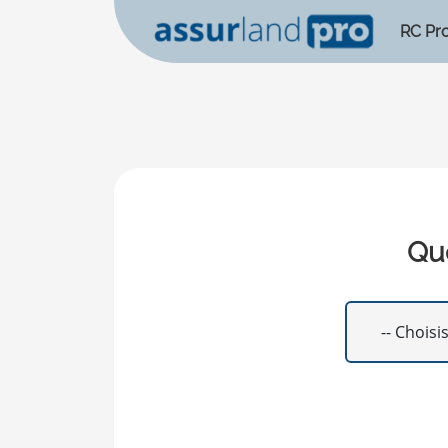
RC Pr
Que