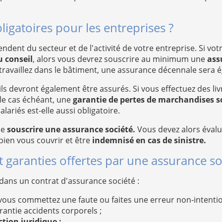
ligatoires pour les entreprises ?
dent du secteur et de l'activité de votre entreprise. Si votre
u conseil
, alors vous devrez souscrire au minimum une
ass
travaillez dans le bâtiment, une assurance décennale sera 
ils devront également être assurés. Si vous effectuez des li
 le cas échéant, une
garantie de pertes de marchandises s
ariés est-elle aussi obligatoire.
de
souscrire une assurance société.
Vous devez alors évalue
bien vous couvrir et être
indemnisé en cas de sinistre.
t garanties offertes par une assurance so
 dans un contrat d'assurance société :
 si vous commettez une faute ou faites une erreur non-intent
rantie accidents corporels ;
tion juridique ;