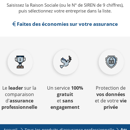
Saisissez la Raison Sociale (ou le N° de SIREN de 9 chiffres),
puis sélectionnez votre entreprise dans la liste.
Faites des économies sur votre assurance
Le
leader
sur la
Un service
100%
Protection de
comparaison
gratuit
vos données
d'
assurance
et
sans
et de votre
vie
professionnelle
engagement
privée
Assu
Accueil
Tous les produits d'assurance professionnelle