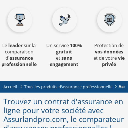
Le
leader
sur la
Un service
100%
Protection de
comparaison
gratuit
vos données
d'
assurance
et
sans
et de votre
vie
professionnelle
engagement
privée
Assu
Accueil
Tous les produits d'assurance professionnelle
Trouvez un contrat d'assurance en
ligne pour votre société avec
Assurlandpro.com, le comparateur