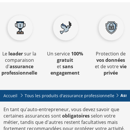
Le
leader
sur la
Un service
100%
Protection de
comparaison
gratuit
vos données
d'
assurance
et
sans
et de votre
vie
professionnelle
engagement
privée
Assu
Accueil
Tous les produits d'assurance professionnelle
En tant qu'auto-entrepreneur, vous devez savoir que
certaines assurances sont
obligatoires
selon votre
métier, tandis que d'autres restent facultatives mais
fortement recommandées pour protéger votre activité.