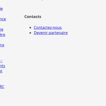
ie
Contacts
ance
Contactez-nous
ie
Devenir partenaire
ère
rix
 :
nts
nt
 RC