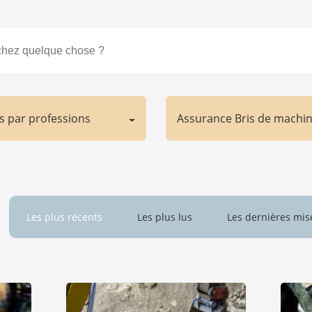
es par professions
Assurance Bris de machi
Les plus récents
Les plus lus
Les dernières mis