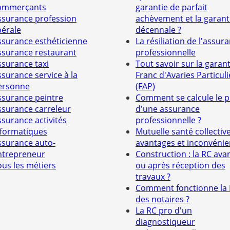
ommerçants
garantie de parfait
ssurance profession
achèvement et la garant
bérale
décennale ?
ssurance esthéticienne
La résiliation de l'assur
ssurance restaurant
professionnelle
ssurance taxi
Tout savoir sur la garant
ssurance service à la
Franc d'Avaries Particuli
ersonne
(FAP)
ssurance peintre
Comment se calcule le p
ssurance carreleur
d'une assurance
ssurance activités
professionnelle ?
nformatiques
Mutuelle santé collective
ssurance auto-
avantages et inconvénie
ntrepreneur
Construction : la RC ava
ous les métiers
ou après réception des
travaux ?
Comment fonctionne la
des notaires ?
La RC pro d'un
diagnostiqueur