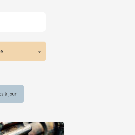
ne
es à jour