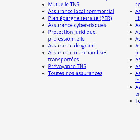
Mutuelle TNS
c
Assurance local commercial
A
Plan épargne retraite (PER)
li
Assurance cyber-risques
A
Protection juridique
A
professionnelle
A
Assurance dirigeant
A
Assurance marchandises
p
transportées
A
Prévoyance TNS
A
Toutes nos assurances
A
i
A
e
T