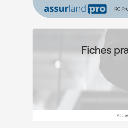
RC Pr
Fiches pr
Accue