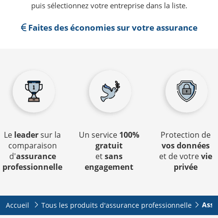
puis sélectionnez votre entreprise dans la liste.
Faites des économies sur votre assurance
Le
leader
sur la
Un service
100%
Protection de
comparaison
gratuit
vos données
d'
assurance
et
sans
et de votre
vie
professionnelle
engagement
privée
Assu
Accueil
Tous les produits d'assurance professionnelle