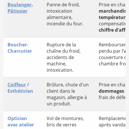
Boulanger-
Panne de froid,
Prise en char
Pâtissier
intoxication
marchandise
alimentaire,
température
incendie du four.
compensation 
chiffre d'affa
Boucher-
Rupture de la
Rembourseme
Charcutier
chaîne du froid,
perdu par l'
a
accidents de
couverture du
machine,
chambre froi
intoxication.
Coiffeur
/
Brûlure, chute d'un
Prise en char
Esthéticien
client dans le
dommages co
magasin, allergie à
frais de défen
un produit.
Opticien
Vol de montures,
Remplacement 
avec atelier
bris de verres
après vandali