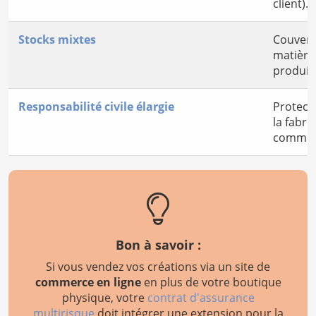
client).
Stocks mixtes
Couvert
matières
produits
Responsabilité civile élargie
Protect
la fabri
commerc
Bon à savoir :
Si vous vendez vos créations via un site de
commerce en ligne
en plus de votre boutique
physique, votre
contrat d'assurance
multirisque
doit intégrer une extension pour la