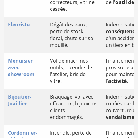
correcteurs, vitrine
de l'
outil de 
cassée.
Fleuriste
Dégât des eaux,
Indemnisatio
perte de stock
conséquences
floral, chute sur sol
d'un accident
mouillé.
un tiers en b
Menuisier
Vol de machines
Financement d
avec
outils, incendie de
provisoire ap
showroom
l'atelier, bris de
pour mainteni
vitre.
l'
activité
.
Bijoutier-
Braquage, vol avec
Indemnisation
Joaillier
effraction, bijoux de
confiés par les
clients
couverture d
endommagés.
vandalisme
.
Cordonnier-
Incendie, perte de
Financement 