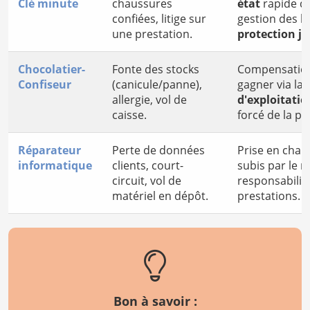
Clé minute
chaussures
état
rapide d
confiées, litige sur
gestion des lit
une prestation.
protection j
Chocolatier-
Fonte des stocks
Compensatio
Confiseur
(canicule/panne),
gagner via la
allergie, vol de
d'exploitatio
caisse.
forcé de la p
Réparateur
Perte de données
Prise en cha
informatique
clients, court-
subis par le m
circuit, vol de
responsabilité
matériel en dépôt.
prestations.
Bon à savoir :