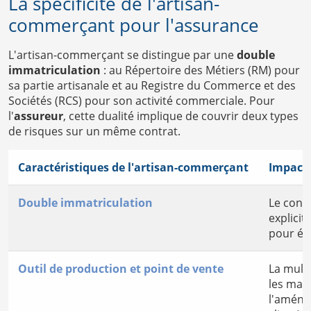
La spécificité de l'artisan-
commerçant pour l'assurance
L'artisan-commerçant se distingue par une
double
immatriculation
: au Répertoire des Métiers (RM) pour
sa partie artisanale et au Registre du Commerce et des
Sociétés (RCS) pour son activité commerciale. Pour
l'
assureur
, cette dualité implique de couvrir deux types
de risques sur un même contrat.
Caractéristiques de l'artisan-commerçant
Impact 
Double immatriculation
Le cont
explici
pour évi
Outil de production et point de vente
La multi
les mach
l'aména