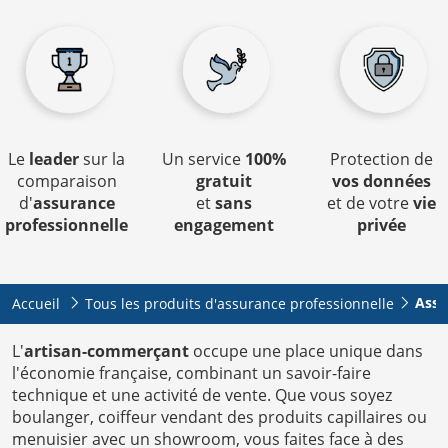
Le
leader
sur la
Un service
100%
Protection de
comparaison
gratuit
vos données
d'
assurance
et
sans
et de votre
vie
professionnelle
engagement
privée
Assu
Accueil
Tous les produits d'assurance professionnelle
L'
artisan-commerçant
occupe une place unique dans
l'économie française, combinant un savoir-faire
technique et une activité de vente. Que vous soyez
boulanger, coiffeur vendant des produits capillaires ou
menuisier avec un showroom, vous faites face à des