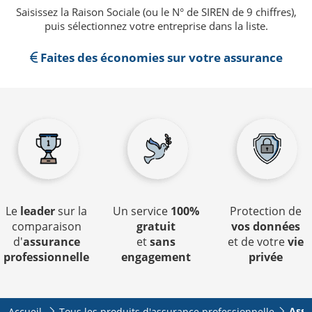
Saisissez la Raison Sociale (ou le N° de SIREN de 9 chiffres),
puis sélectionnez votre entreprise dans la liste.
Faites des économies sur votre assurance
Le
leader
sur la
Un service
100%
Protection de
comparaison
gratuit
vos données
d'
assurance
et
sans
et de votre
vie
professionnelle
engagement
privée
Assu
Accueil
Tous les produits d'assurance professionnelle