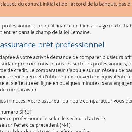
lauses du contrat initial et de l'accord de la banque, pas d
professionnel : lorsqu'il finance un bien à usage mixte (habi
t entrer dans le champ de la loi Lemoine.
assurance prêt professionnel
aptée à votre activité demande de comparer plusieurs offres
ssurlandpro.com couvre tous les secteurs professionnels, du
type de crédit. Le comparateur s'appuie sur un réseau de p
 concurrence permet d'obtenir une couverture équivalente à 
uite et s'effectue en ligne en quelques minutes, sans engag
e de comparaison.
lques minutes. Votre assureur ou notre comparateur vous d
on numéro SIRET,
rience professionnelle selon le secteur d'activité,
isé sur l'exercice précédent (N-1),
e travail des deux à trois dernières années,