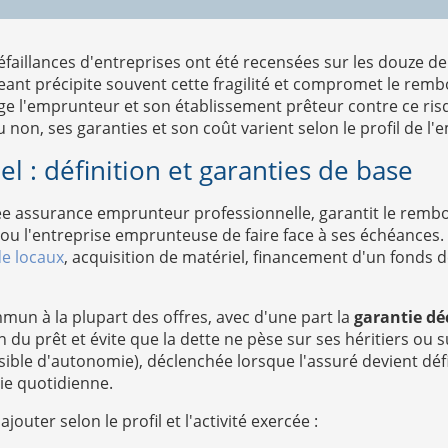
faillances d'entreprises ont été recensées sur les douze der
igeant précipite souvent cette fragilité et compromet le re
ge l'emprunteur et son établissement prêteur contre ce ris
u non, ses garanties et son coût varient selon le profil de l
l : définition et garanties de base
lée assurance emprunteur professionnelle, garantit le remb
u l'entreprise emprunteuse de faire face à ses échéances. E
de locaux
, acquisition de matériel, financement d'un fonds 
mun à la plupart des offres, avec d'une part la
garantie dé
du prêt et évite que la dette ne pèse sur ses héritiers ou su
rsible d'autonomie), déclenchée lorsque l'assuré devient déf
vie quotidienne.
uter selon le profil et l'activité exercée :