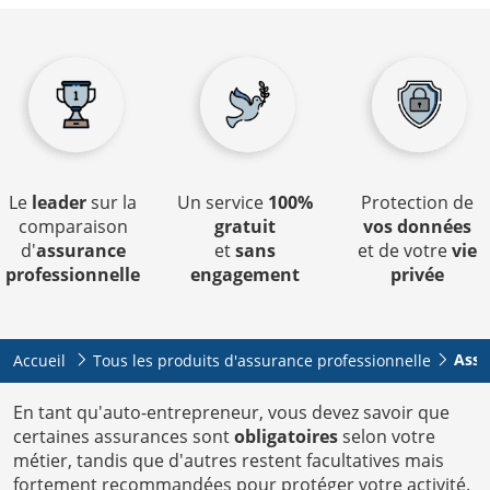
Le
leader
sur la
Un service
100%
Protection de
comparaison
gratuit
vos données
d'
assurance
et
sans
et de votre
vie
professionnelle
engagement
privée
Assu
Accueil
Tous les produits d'assurance professionnelle
En tant qu'auto-entrepreneur, vous devez savoir que
certaines assurances sont
obligatoires
selon votre
métier, tandis que d'autres restent facultatives mais
fortement recommandées pour protéger votre activité.