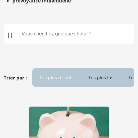
prévoyance individuelle
Trier par :
Les plus récents
Les plus lus
Les 