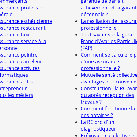
ommerçants
garantie de parfait
ssurance profession
achèvement et la garant
bérale
décennale ?
ssurance esthéticienne
La résiliation de l'assur
ssurance restaurant
professionnelle
ssurance taxi
Tout savoir sur la garant
ssurance service à la
Franc d'Avaries Particuli
ersonne
(FAP)
ssurance peintre
Comment se calcule le p
ssurance carreleur
d'une assurance
ssurance activités
professionnelle ?
nformatiques
Mutuelle santé collective
ssurance auto-
avantages et inconvénie
ntrepreneur
Construction : la RC ava
ous les métiers
ou après réception des
travaux ?
Comment fonctionne la
des notaires ?
La RC pro d'un
diagnostiqueur
Prévoyance collective et