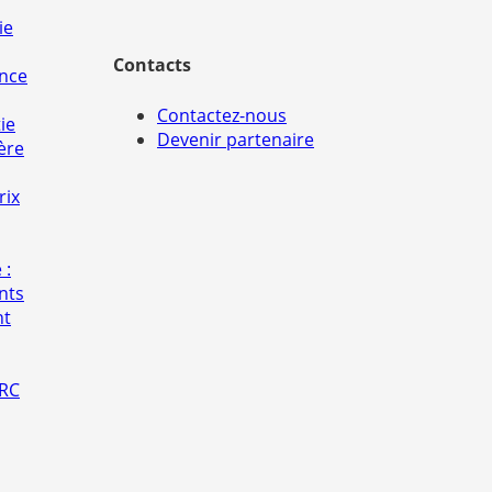
ie
Contacts
ance
Contactez-nous
ie
Devenir partenaire
ère
rix
 :
nts
nt
 RC