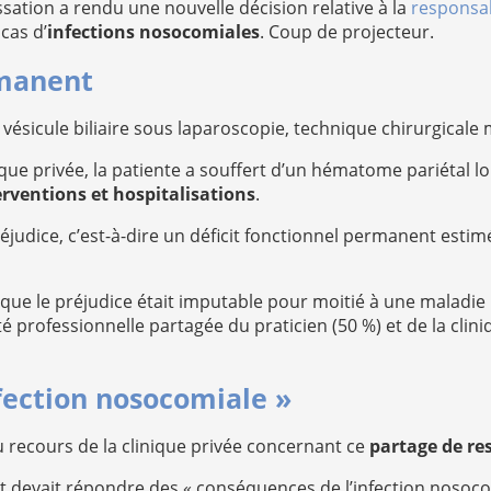
sation a rendu une nouvelle décision relative à la
responsabi
cas d’
infections nosocomiales
. Coup de projecteur.
rmanent
la vésicule biliaire sous laparoscopie, technique chirurgicale 
ique privée, la patiente a souffert d’un hématome pariétal l
rventions et hospitalisations
.
udice, c’est-à-dire un déficit fonctionnel permanent estimé
que le préjudice était imputable pour moitié à une maladie
 professionnelle partagée du praticien (50 %) et de la clini
fection nosocomiale »
au recours de la clinique privée concernant ce
partage de re
nt devait répondre des « conséquences de l’infection nosoco