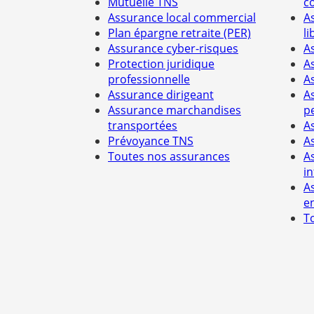
Mutuelle TNS
c
Assurance local commercial
A
Plan épargne retraite (PER)
li
Assurance cyber-risques
A
Protection juridique
A
professionnelle
A
Assurance dirigeant
A
Assurance marchandises
p
transportées
A
Prévoyance TNS
A
Toutes nos assurances
A
i
A
e
T