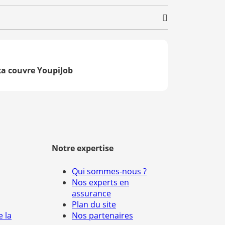
xa couvre YoupiJob
Notre expertise
Qui sommes-nous ?
Nos experts en
assurance
Plan du site
e la
Nos partenaires