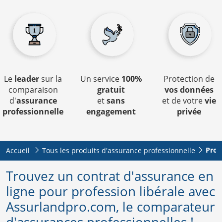
Le
leader
sur la
Un service
100%
Protection de
comparaison
gratuit
vos données
d'
assurance
et
sans
et de votre
vie
professionnelle
engagement
privée
Prof
Accueil
Tous les produits d'assurance professionnelle
Trouvez un contrat d'assurance en
ligne pour profession libérale avec
Assurlandpro.com, le comparateur