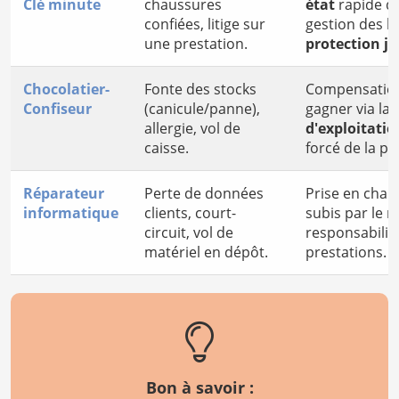
Clé minute
chaussures
état
rapide d
confiées, litige sur
gestion des lit
une prestation.
protection j
Chocolatier-
Fonte des stocks
Compensatio
Confiseur
(canicule/panne),
gagner via la
allergie, vol de
d'exploitatio
caisse.
forcé de la p
Réparateur
Perte de données
Prise en cha
informatique
clients, court-
subis par le m
circuit, vol de
responsabilité
matériel en dépôt.
prestations.
Bon à savoir :