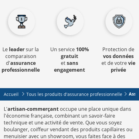
Le
leader
sur la
Un service
100%
Protection de
comparaison
gratuit
vos données
d'
assurance
et
sans
et de votre
vie
professionnelle
engagement
privée
Assu
Accueil
Tous les produits d'assurance professionnelle
L'
artisan-commerçant
occupe une place unique dans
l'économie française, combinant un savoir-faire
technique et une activité de vente. Que vous soyez
boulanger, coiffeur vendant des produits capillaires ou
menuisier avec un showroom, vous faites face à des