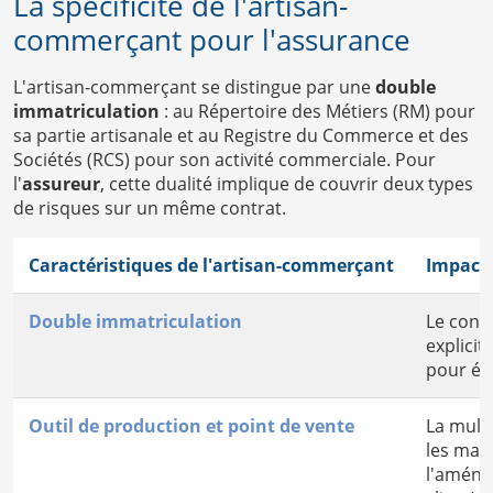
La spécificité de l'artisan-
commerçant pour l'assurance
L'artisan-commerçant se distingue par une
double
immatriculation
: au Répertoire des Métiers (RM) pour
sa partie artisanale et au Registre du Commerce et des
Sociétés (RCS) pour son activité commerciale. Pour
l'
assureur
, cette dualité implique de couvrir deux types
de risques sur un même contrat.
Caractéristiques de l'artisan-commerçant
Impact 
Double immatriculation
Le cont
explici
pour évi
Outil de production et point de vente
La multi
les mach
l'aména