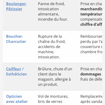
Boulanger-
Panne de froid,
Prise en char
Pâtissier
intoxication
marchandise
alimentaire,
température
incendie du four.
compensation 
chiffre d'affa
Boucher-
Rupture de la
Rembourseme
Charcutier
chaîne du froid,
perdu par l'
a
accidents de
couverture du
machine,
chambre froi
intoxication.
Coiffeur
/
Brûlure, chute d'un
Prise en char
Esthéticien
client dans le
dommages co
magasin, allergie à
frais de défen
un produit.
Opticien
Vol de montures,
Remplacement 
avec atelier
bris de verres
après vandali