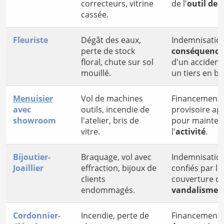
correcteurs, vitrine
de l'
outil de 
cassée.
Fleuriste
Dégât des eaux,
Indemnisatio
perte de stock
conséquences
floral, chute sur sol
d'un accident
mouillé.
un tiers en b
Menuisier
Vol de machines
Financement d
avec
outils, incendie de
provisoire ap
showroom
l'atelier, bris de
pour mainteni
vitre.
l'
activité
.
Bijoutier-
Braquage, vol avec
Indemnisation
Joaillier
effraction, bijoux de
confiés par les
clients
couverture d
endommagés.
vandalisme
.
Cordonnier-
Incendie, perte de
Financement 