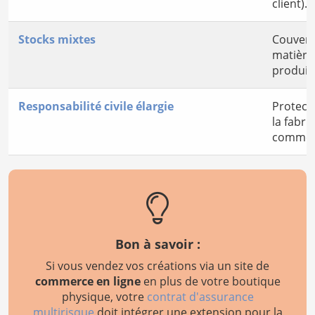
client).
Stocks mixtes
Couvert
matières
produits
Responsabilité civile élargie
Protect
la fabri
commerc
Bon à savoir :
Si vous vendez vos créations via un site de
commerce en ligne
en plus de votre boutique
physique, votre
contrat d'assurance
multirisque
doit intégrer une extension pour la