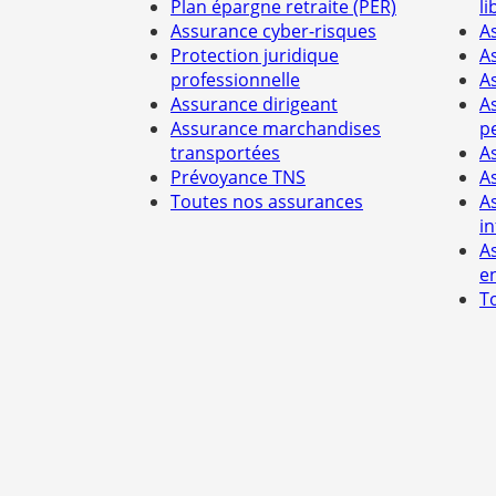
Plan épargne retraite (PER)
li
Assurance cyber-risques
A
Protection juridique
A
professionnelle
A
Assurance dirigeant
A
Assurance marchandises
p
transportées
A
Prévoyance TNS
A
Toutes nos assurances
A
i
A
e
T