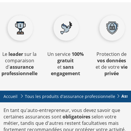
Le
leader
sur la
Un service
100%
Protection de
comparaison
gratuit
vos données
d'
assurance
et
sans
et de votre
vie
professionnelle
engagement
privée
Assu
Accueil
Tous les produits d'assurance professionnelle
En tant qu'auto-entrepreneur, vous devez savoir que
certaines assurances sont
obligatoires
selon votre
métier, tandis que d'autres restent facultatives mais
fortement recommandées pour protéger votre activité.