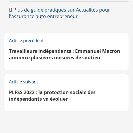
Paris : Les VTC remontés contre la fermeture de
Plus de guide pratiques sur Actualités pour
la rue de Rivoli
l'assurance auto entrepreneur
Article précédent
Travailleurs indépendants : Emmanuel Macron
annonce plusieurs mesures de soutien
Article suivant
PLFSS 2022 : la protection sociale des
indépendants va évoluer