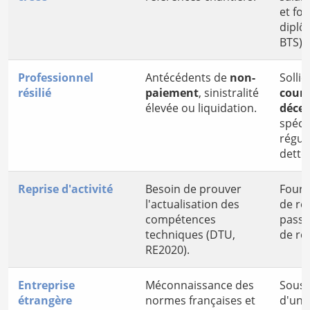
et fo
diplô
BTS).
Professionnel
Antécédents de
non-
Sollic
résilié
paiement
, sinistralité
court
élevée ou liquidation.
déce
spécia
régul
dette
Reprise d'activité
Besoin de prouver
Fourn
l'actualisation des
de ré
compétences
passé
techniques (DTU,
de rep
RE2020).
Entreprise
Méconnaissance des
Sousc
étrangère
normes françaises et
d'un