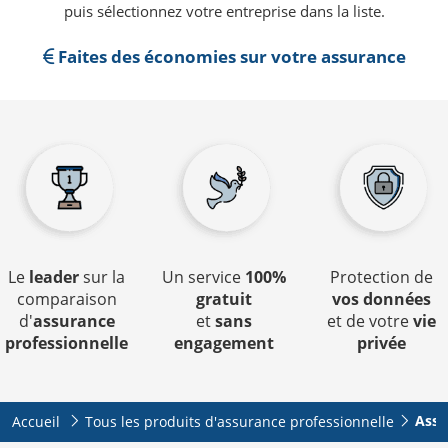
puis sélectionnez votre entreprise dans la liste.
Faites des économies sur votre assurance
Le
leader
sur la
Un service
100%
Protection de
comparaison
gratuit
vos données
d'
assurance
et
sans
et de votre
vie
professionnelle
engagement
privée
Assu
Accueil
Tous les produits d'assurance professionnelle