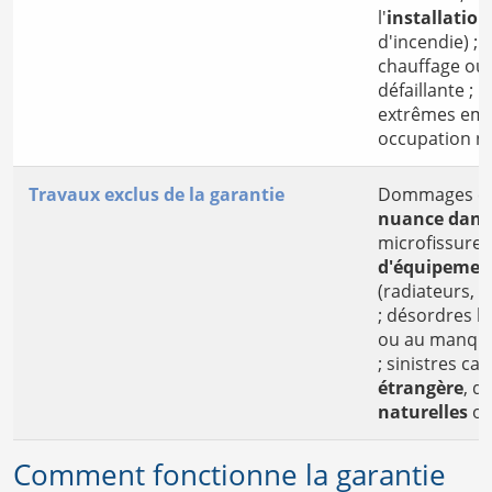
l'
installation
d'incendie) ; 
chauffage ou 
défaillante ;
extrêmes em
occupation n
Travaux exclus de la garantie
Dommages est
nuance dans 
microfissures
d'équipement
(radiateurs, 
; désordres l
ou au manque
; sinistres c
étrangère
, d
naturelles
ou
Comment fonctionne la garantie