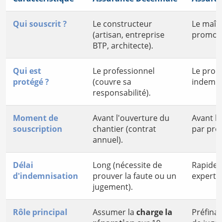
Qui souscrit ?
Le constructeur
Le maîtr
(artisan, entreprise
promote
BTP, architecte).
Qui est
Le professionnel
Le propr
protégé ?
(couvre sa
indemni
responsabilité).
Moment de
Avant l'ouverture du
Avant l'
souscription
chantier (contrat
par proj
annuel).
Délai
Long (nécessite de
Rapide 
d'indemnisation
prouver la faute ou un
expertis
jugement).
Rôle principal
Assumer la
charge la
Préfina