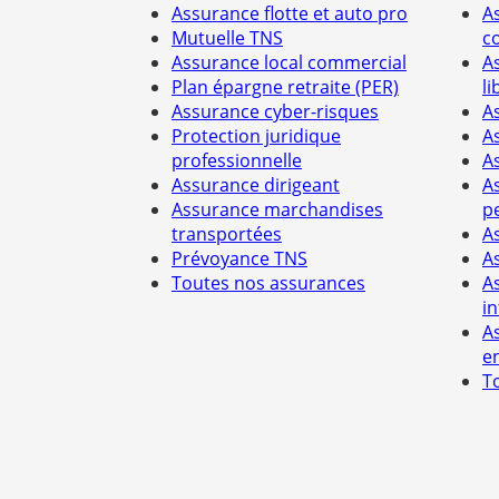
Assurance flotte et auto pro
A
Mutuelle TNS
c
Assurance local commercial
A
Plan épargne retraite (PER)
li
Assurance cyber-risques
A
Protection juridique
A
professionnelle
A
Assurance dirigeant
A
Assurance marchandises
p
transportées
A
Prévoyance TNS
A
Toutes nos assurances
A
i
A
e
T