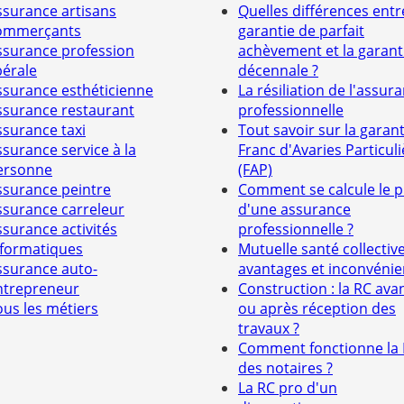
ssurance artisans
Quelles différences entr
ommerçants
garantie de parfait
ssurance profession
achèvement et la garant
bérale
décennale ?
ssurance esthéticienne
La résiliation de l'assur
ssurance restaurant
professionnelle
ssurance taxi
Tout savoir sur la garant
ssurance service à la
Franc d'Avaries Particuli
ersonne
(FAP)
ssurance peintre
Comment se calcule le p
ssurance carreleur
d'une assurance
ssurance activités
professionnelle ?
nformatiques
Mutuelle santé collective
ssurance auto-
avantages et inconvénie
ntrepreneur
Construction : la RC ava
ous les métiers
ou après réception des
travaux ?
Comment fonctionne la
des notaires ?
La RC pro d'un