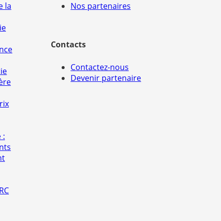
e la
Nos partenaires
ie
Contacts
ance
Contactez-nous
ie
Devenir partenaire
ère
rix
 :
nts
nt
 RC