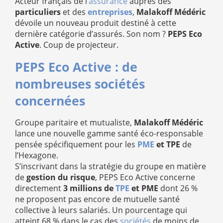
Acteur français de l’
assurance
auprès des
particuliers
et des
entreprises
,
Malakoff Médéric
dévoile un nouveau produit destiné à cette
dernière catégorie d’assurés. Son nom ?
PEPS Eco
Active
. Coup de projecteur.
PEPS Eco Active : de
nombreuses sociétés
concernées
Groupe paritaire et mutualiste,
Malakoff Médéric
lance une nouvelle gamme santé éco-responsable
pensée spécifiquement pour les
PME
et TPE
de
l’Hexagone.
S’inscrivant dans la stratégie du groupe en matière
de
gestion du risque
, PEPS Eco Active concerne
directement
3 millions de
TPE
et PME
dont 26 %
ne proposent pas encore de mutuelle santé
collective à leurs salariés. Un pourcentage qui
atteint 68 % dans le cas des
sociétés
de moins de