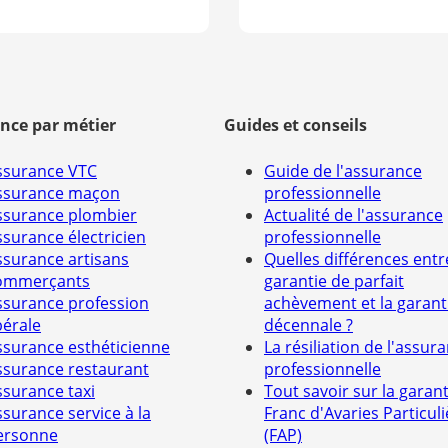
nce par métier
Guides et conseils
ssurance VTC
Guide de l'assurance
ssurance maçon
professionnelle
ssurance plombier
Actualité de l'assurance
ssurance électricien
professionnelle
ssurance artisans
Quelles différences entr
ommerçants
garantie de parfait
ssurance profession
achèvement et la garant
bérale
décennale ?
ssurance esthéticienne
La résiliation de l'assur
ssurance restaurant
professionnelle
ssurance taxi
Tout savoir sur la garant
ssurance service à la
Franc d'Avaries Particuli
ersonne
(FAP)