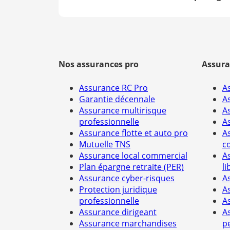
Nos assurances pro
Assura
Assurance RC Pro
A
Garantie décennale
A
Assurance multirisque
A
professionnelle
A
Assurance flotte et auto pro
A
Mutuelle TNS
c
Assurance local commercial
A
Plan épargne retraite (PER)
li
Assurance cyber-risques
A
Protection juridique
A
professionnelle
A
Assurance dirigeant
A
Assurance marchandises
p