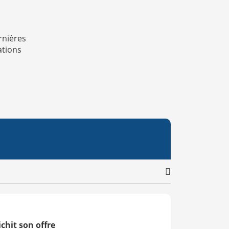
rnières
ations
chit son offre