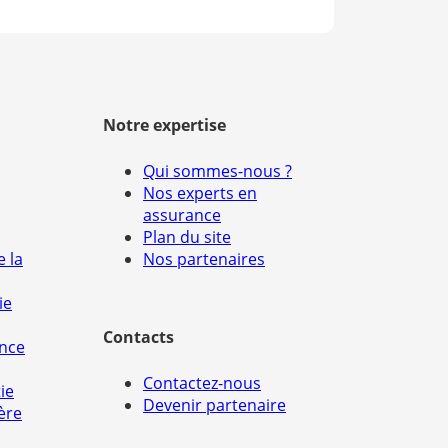
Notre expertise
Qui sommes-nous ?
Nos experts en
assurance
Plan du site
e la
Nos partenaires
ie
Contacts
ance
Contactez-nous
ie
Devenir partenaire
ère