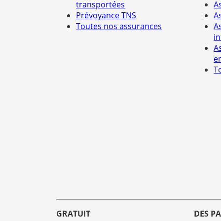
transportées
A
Prévoyance TNS
A
Toutes nos assurances
A
i
A
e
T
GRATUIT
DES P