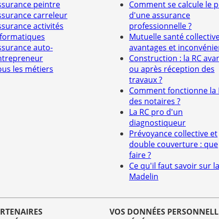
ssurance peintre
Comment se calcule le p
ssurance carreleur
d'une assurance
ssurance activités
professionnelle ?
nformatiques
Mutuelle santé collective
ssurance auto-
avantages et inconvénie
ntrepreneur
Construction : la RC ava
ous les métiers
ou après réception des
travaux ?
Comment fonctionne la
des notaires ?
La RC pro d'un
diagnostiqueur
Prévoyance collective et
double couverture : que
faire ?
Ce qu'il faut savoir sur la
Madelin
ARTENAIRES
VOS DONNÉES PERSONNELL