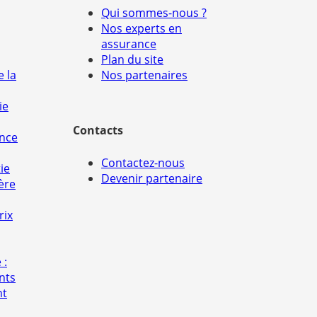
Qui sommes-nous ?
Nos experts en
assurance
Plan du site
e la
Nos partenaires
ie
Contacts
ance
Contactez-nous
ie
Devenir partenaire
ère
rix
 :
nts
nt