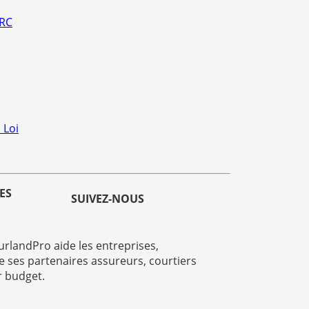
 RC
 Loi
ES
SUIVEZ-NOUS
rlandPro aide les entreprises,
e ses partenaires assureurs, courtiers
r budget.