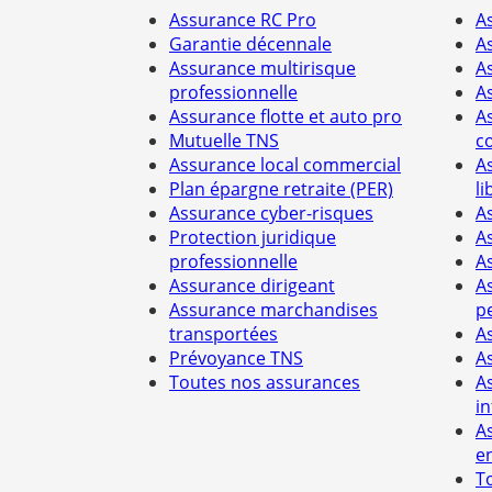
Assurance RC Pro
A
Garantie décennale
A
Assurance multirisque
A
professionnelle
A
Assurance flotte et auto pro
A
Mutuelle TNS
c
Assurance local commercial
A
Plan épargne retraite (PER)
li
Assurance cyber-risques
A
Protection juridique
A
professionnelle
A
Assurance dirigeant
A
Assurance marchandises
p
transportées
A
Prévoyance TNS
A
Toutes nos assurances
A
i
A
e
T