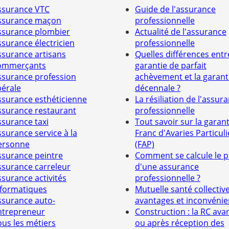
ssurance VTC
Guide de l'assurance
ssurance maçon
professionnelle
ssurance plombier
Actualité de l'assurance
ssurance électricien
professionnelle
ssurance artisans
Quelles différences entr
ommerçants
garantie de parfait
ssurance profession
achèvement et la garant
bérale
décennale ?
ssurance esthéticienne
La résiliation de l'assur
ssurance restaurant
professionnelle
ssurance taxi
Tout savoir sur la garant
ssurance service à la
Franc d'Avaries Particuli
ersonne
(FAP)
ssurance peintre
Comment se calcule le p
ssurance carreleur
d'une assurance
ssurance activités
professionnelle ?
nformatiques
Mutuelle santé collective
ssurance auto-
avantages et inconvénie
ntrepreneur
Construction : la RC ava
ous les métiers
ou après réception des