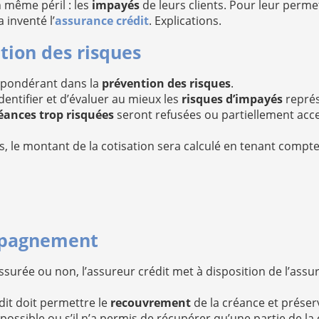
même péril : les
impayés
de leurs clients. Pour leur perme
 inventé l’
assurance crédit
. Explications.
tion des risques
épondérant dans la
prévention des risques
.
identifier et d’évaluer au mieux les
risques d’impayés
représ
éances trop risquées
seront refusées ou partiellement accep
, le montant de la cotisation sera calculé en tenant compt
mpagnement
ssurée ou non, l’assureur crédit met à disposition de l’ass
dit doit permettre le
recouvrement
de la créance et préserv
possible ou s’il n’a permis de récupérer qu’une partie de la 