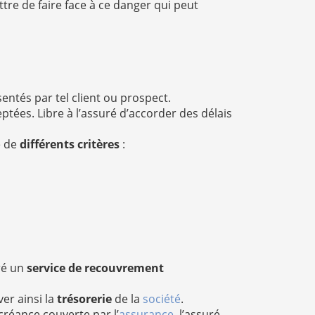
ttre de faire face à ce danger qui peut
entés par tel client ou prospect.
tées. Libre à l’assuré d’accorder des délais
e de
différents critères
:
uré un
service de recouvrement
er ainsi la
trésorerie
de la
société
.
créance couverte par l’
assurance
, l’assuré