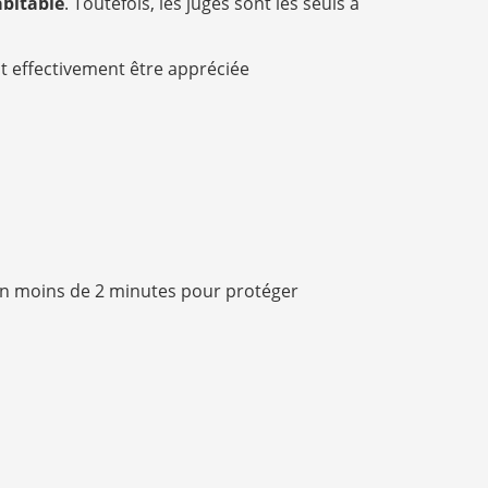
bitable
. Toutefois, les juges sont les seuls à
oit effectivement être appréciée
n moins de 2 minutes pour protéger