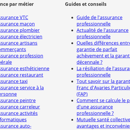
nce par métier
Guides et conseils
ssurance VTC
Guide de l'assurance
ssurance maçon
professionnelle
ssurance plombier
Actualité de l'assurance
ssurance électricien
professionnelle
ssurance artisans
Quelles différences entr
ommerçants
garantie de parfait
ssurance profession
achèvement et la garant
bérale
décennale ?
ssurance esthéticienne
La résiliation de l'assur
ssurance restaurant
professionnelle
ssurance taxi
Tout savoir sur la garant
ssurance service à la
Franc d'Avaries Particuli
ersonne
(FAP)
ssurance peintre
Comment se calcule le p
ssurance carreleur
d'une assurance
ssurance activités
professionnelle ?
nformatiques
Mutuelle santé collective
ssurance auto-
avantages et inconvénie