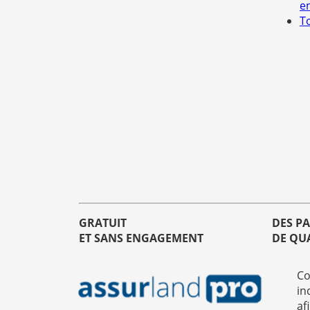
e
T
GRATUIT
DES P
ET SANS ENGAGEMENT
DE QU
Co
in
af