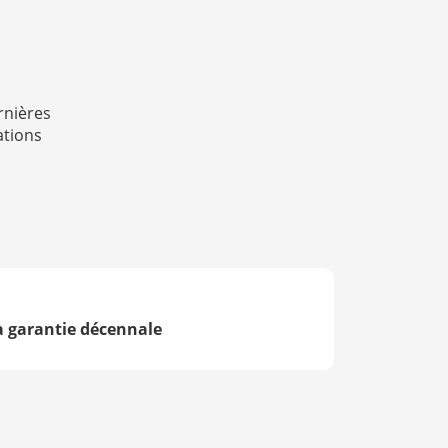
rnières
ations
a garantie décennale