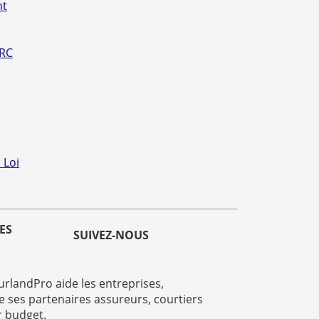
nt
 RC
 Loi
ES
SUIVEZ-NOUS
rlandPro aide les entreprises,
e ses partenaires assureurs, courtiers
r budget.