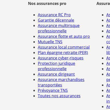
Nos assurances pro
Assura
Assurance RC Pro
A
Garantie décennale
A
Assurance multirisque
A
professionnelle
A
Assurance flotte et auto pro
A
Mutuelle TNS
c
Assurance local commercial
A
Plan épargne retraite (PER)
li
Assurance cyber-risques
A
Protection juridique
A
professionnelle
A
Assurance dirigeant
A
Assurance marchandises
p
transportées
A
Prévoyance TNS
A
Toutes nos assurances
A
i
A