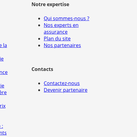
Notre expertise
Qui sommes-nous ?
Nos experts en
assurance
Plan du site
e la
Nos partenaires
ie
Contacts
ance
Contactez-nous
ie
Devenir partenaire
ère
rix
 :
nts